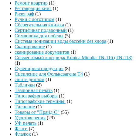
Ремонт квартир
(1)
Реставрация книг
(1)
Ризограф
(1)
Ручки с логотипом
(1)
Сберегательная книжка
(1)
Сертификат подарочный
(1)
Символика дня победы
(5)
Система ионизации воды бассейн без хлора
(1)
Сканирование
(1)
сканирование документов
(1)
Совместимый картридж Konica Minolta TN-116 (TN-118)
(1)
Сувенирная продукция
(8)
Сцепление для Фольксвагена Т4
(1)
сшить диплом
(1)
Таблички
(2)
Тампонная печать
(1)
Типография выборы
(1)
Типографские термины
(1)
Тиснение
(1)
Товары от "Прайд-С"
(55)
Удостоверения
(29)
УФ печать
(1)
Флаги
(7)
Флажок
(1)