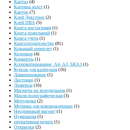
Каптал
(4)
Картина холст
(1)
Картон
(7)
Клей Декстрин
(2)
Клей ПВА
(5)
Книга инстаграмм
(1)
Книга пожеланий
(1)
Книга учета
(1)
Книги/издательство
(81)
Кожаный переплет
(1)
Коленкор
(4)
Конверты
(1)
Ксерокопирование А4, А3, SRA3
(1)
Курсор для календаря
(16)
Ламинирование
(1)
Листовки
(1)
Люверсы
(16)
Магниты на холодильник
(1)
Марля полиграфическая
(3)
Методичка
(2)
Метрика для новорожденных
(1)
Неодимовый магнит
(1)
Нумерация
(1)
оперативная печать
(1)
Открытки
(2)