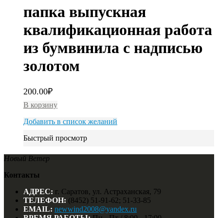
папка выпускная
квалификационная работа
из бумвинила с надписью
золотом
200.00
₽
В корзину
Добавить в список желаний
Быстрый просмотр
Новый Ветер
Контакты
АДРЕС:
г. Саратов, ул. Астраханская, 79
ТЕЛЕФОН:
(8452) 51-91-62; 51-33-85
EMAIL:
newwind2008@yandex.ru
ВРЕМЯ РАБОТЫ:
Пн - Пт / 8:00 - 17:00