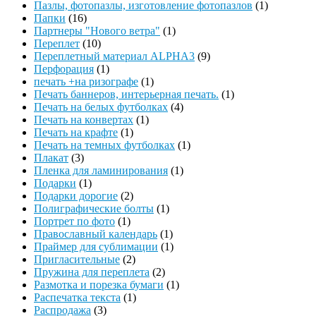
Пазлы, фотопазлы, изготовление фотопазлов
(1)
Папки
(16)
Партнеры "Нового ветра"
(1)
Переплет
(10)
Переплетный материал ALPHA3
(9)
Перфорация
(1)
печать +на ризографе
(1)
Печать баннеров, интерьерная печать.
(1)
Печать на белых футболках
(4)
Печать на конвертах
(1)
Печать на крафте
(1)
Печать на темных футболках
(1)
Плакат
(3)
Пленка для ламинирования
(1)
Подарки
(1)
Подарки дорогие
(2)
Полиграфические болты
(1)
Портрет по фото
(1)
Православный календарь
(1)
Праймер для сублимации
(1)
Пригласительные
(2)
Пружина для переплета
(2)
Размотка и порезка бумаги
(1)
Распечатка текста
(1)
Распродажа
(3)