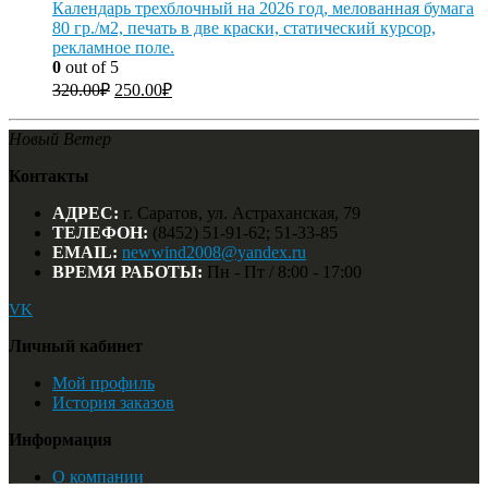
Календарь трехблочный на 2026 год, мелованная бумага
80 гр./м2, печать в две краски, статический курсор,
рекламное поле.
0
out of 5
320.00
₽
250.00
₽
Новый Ветер
Контакты
АДРЕС:
г. Саратов, ул. Астраханская, 79
ТЕЛЕФОН:
(8452) 51-91-62; 51-33-85
EMAIL:
newwind2008@yandex.ru
ВРЕМЯ РАБОТЫ:
Пн - Пт / 8:00 - 17:00
VK
Личный кабинет
Мой профиль
История заказов
Информация
О компании