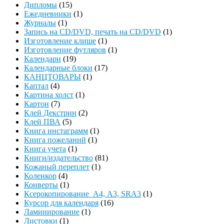
Дипломы
(15)
Ежедневники
(1)
Журналы
(1)
Запись на CD/DVD, печать на CD/DVD
(1)
Изготовление клише
(1)
Изготовление футляров
(1)
Календари
(19)
Календарные блоки
(17)
КАНЦТОВАРЫ
(1)
Каптал
(4)
Картина холст
(1)
Картон
(7)
Клей Декстрин
(2)
Клей ПВА
(5)
Книга инстаграмм
(1)
Книга пожеланий
(1)
Книга учета
(1)
Книги/издательство
(81)
Кожаный переплет
(1)
Коленкор
(4)
Конверты
(1)
Ксерокопирование А4, А3, SRA3
(1)
Курсор для календаря
(16)
Ламинирование
(1)
Листовки
(1)