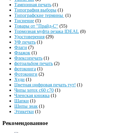
Тампонная печать
(1)
Типография выборы
(1)
Типографские термины
(1)
Тиснение
(1)
Товары от "Прайд-С"
(55)
Тормозная муфта резака IDEAL
(0)
Удостоверения
(29)
УФ печать
(1)
Флаги
(7)
Флажок
(1)
Флексопечать
(1)
фотоальбом печать
(2)
фотокнига
(1)
Фотокниги
(2)
Худи
(1)
Цветная цифровая печать тут!
(1)
Чипы xerox c60 c70
(1)
Членская книжка
(1)
Шапки
(1)
Шипы знак
(1)
Этикетки
(1)
Рекомендованное