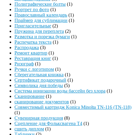
Полиграфические болты
(1)
Портрет по фото
(1)
Православный календарь
(1)
Праймер для сублимации
(1)
Пригласительные
(2)
Пружина для переплета
(2)
Размотка и порезка бумаги
(1)
Распечатка текста
(1)
Распродажа
(3)
Ремонт квартир
(1)
Реставрация книг
(1)
Ризограф
(1)
Ручки с логотипом
(1)
Сберегательная книжка
(1)
Сертификат подарочный
(1)
Символика дня победы
(5)
Система ионизации воды бассейн без хлора
(1)
Сканирование
(1)
сканирование документов
(1)
Совместимый картридж Konica Minolta TN-116 (TN-118)
(1)
Сувенирная продукция
(8)
Сцепление для Фольксвагена Т4
(1)
сшить диплом
(1)
Таблички
(2)