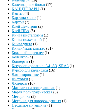
Календари
(19)
Календарные блоки
(17)
КАНЦТОВАРЫ
(1)
Каптал
(4)
Картина холст
(1)
Картон
(7)
Клей Декстрин
(2)
Клей ПВА
(5)
Книга инстаграмм
(1)
Книга пожеланий
(1)
Книга учета
(1)
Книги/издательство
(81)
Кожаный переплет
(1)
Коленкор
(4)
Конверты
(1)
Ксерокопирование А4, А3, SRA3
(1)
Курсор для календаря
(16)
Ламинирование
(1)
Листовки
(1)
Люверсы
(16)
Магниты на холодильник
(1)
Марля полиграфическая
(3)
Методичка
(2)
Метрика для новорожденных
(1)
Неодимовый магнит
(1)