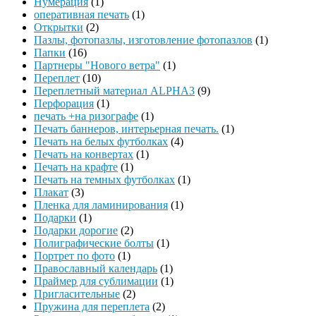
Нумерация
(1)
оперативная печать
(1)
Открытки
(2)
Пазлы, фотопазлы, изготовление фотопазлов
(1)
Папки
(16)
Партнеры "Нового ветра"
(1)
Переплет
(10)
Переплетный материал ALPHA3
(9)
Перфорация
(1)
печать +на ризографе
(1)
Печать баннеров, интерьерная печать.
(1)
Печать на белых футболках
(4)
Печать на конвертах
(1)
Печать на крафте
(1)
Печать на темных футболках
(1)
Плакат
(3)
Пленка для ламинирования
(1)
Подарки
(1)
Подарки дорогие
(2)
Полиграфические болты
(1)
Портрет по фото
(1)
Православный календарь
(1)
Праймер для сублимации
(1)
Пригласительные
(2)
Пружина для переплета
(2)