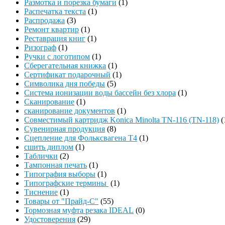
Размотка и порезка бумаги
(1)
Распечатка текста
(1)
Распродажа
(3)
Ремонт квартир
(1)
Реставрация книг
(1)
Ризограф
(1)
Ручки с логотипом
(1)
Сберегательная книжка
(1)
Сертификат подарочный
(1)
Символика дня победы
(5)
Система ионизации воды бассейн без хлора
(1)
Сканирование
(1)
сканирование документов
(1)
Совместимый картридж Konica Minolta TN-116 (TN-118)
(
Сувенирная продукция
(8)
Сцепление для Фольксвагена Т4
(1)
сшить диплом
(1)
Таблички
(2)
Тампонная печать
(1)
Типография выборы
(1)
Типографские термины
(1)
Тиснение
(1)
Товары от "Прайд-С"
(55)
Тормозная муфта резака IDEAL
(0)
Удостоверения
(29)