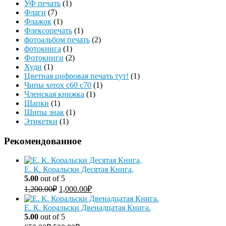
УФ печать
(1)
Флаги
(7)
Флажок
(1)
Флексопечать
(1)
фотоальбом печать
(2)
фотокнига
(1)
Фотокниги
(2)
Худи
(1)
Цветная цифровая печать тут!
(1)
Чипы xerox c60 c70
(1)
Членская книжка
(1)
Шапки
(1)
Шипы знак
(1)
Этикетки
(1)
Рекомендованное
Е. К. Коральски Десятая Книга,
5.00
out of 5
1,200.00
₽
1,000.00
₽
Е. К. Коральски Двенадцатая Книга.
5.00
out of 5