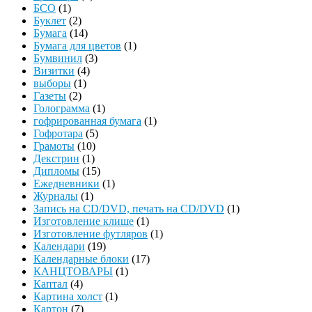
БСО
(1)
Буклет
(2)
Бумага
(14)
Бумага для цветов
(1)
Бумвинил
(3)
Визитки
(4)
выборы
(1)
Газеты
(2)
Голограмма
(1)
гофрированная бумага
(1)
Гофротара
(5)
Грамоты
(10)
Декстрин
(1)
Дипломы
(15)
Ежедневники
(1)
Журналы
(1)
Запись на CD/DVD, печать на CD/DVD
(1)
Изготовление клише
(1)
Изготовление футляров
(1)
Календари
(19)
Календарные блоки
(17)
КАНЦТОВАРЫ
(1)
Каптал
(4)
Картина холст
(1)
Картон
(7)