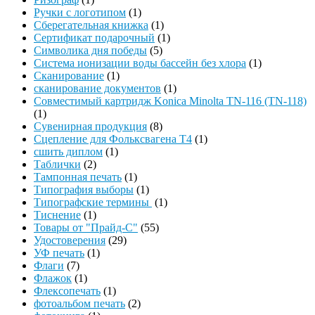
Ручки с логотипом
(1)
Сберегательная книжка
(1)
Сертификат подарочный
(1)
Символика дня победы
(5)
Система ионизации воды бассейн без хлора
(1)
Сканирование
(1)
сканирование документов
(1)
Совместимый картридж Konica Minolta TN-116 (TN-118)
(1)
Сувенирная продукция
(8)
Сцепление для Фольксвагена Т4
(1)
сшить диплом
(1)
Таблички
(2)
Тампонная печать
(1)
Типография выборы
(1)
Типографские термины
(1)
Тиснение
(1)
Товары от "Прайд-С"
(55)
Удостоверения
(29)
УФ печать
(1)
Флаги
(7)
Флажок
(1)
Флексопечать
(1)
фотоальбом печать
(2)