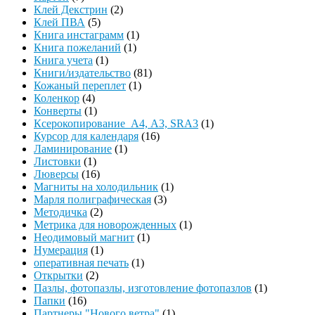
Клей Декстрин
(2)
Клей ПВА
(5)
Книга инстаграмм
(1)
Книга пожеланий
(1)
Книга учета
(1)
Книги/издательство
(81)
Кожаный переплет
(1)
Коленкор
(4)
Конверты
(1)
Ксерокопирование А4, А3, SRA3
(1)
Курсор для календаря
(16)
Ламинирование
(1)
Листовки
(1)
Люверсы
(16)
Магниты на холодильник
(1)
Марля полиграфическая
(3)
Методичка
(2)
Метрика для новорожденных
(1)
Неодимовый магнит
(1)
Нумерация
(1)
оперативная печать
(1)
Открытки
(2)
Пазлы, фотопазлы, изготовление фотопазлов
(1)
Папки
(16)
Партнеры "Нового ветра"
(1)