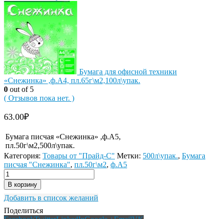
Бумага для офисной техники
«Снежинка» ,ф.А4, пл.65г\м2,100л\упак.
0
out of 5
( Отзывов пока нет. )
63.00
₽
Бумага писчая «Снежинка» ,ф.А5,
пл.50г\м2,500л\упак.
Категория:
Товары от "Прайд-С"
Метки:
500л\упак.
,
Бумага
писчая "Снежинка"
,
пл.50г\м2
,
ф.А5
В корзину
Добавить в список желаний
Поделиться