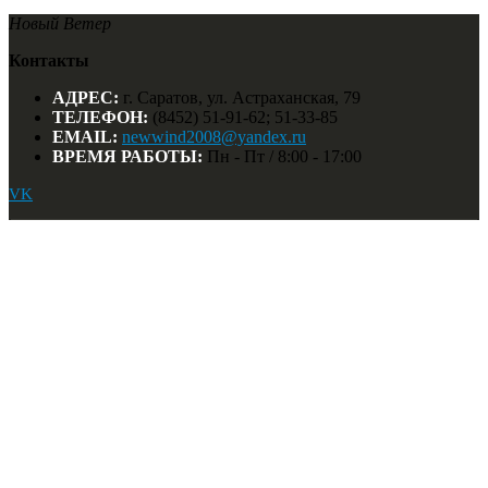
Новый Ветер
Контакты
АДРЕС:
г. Саратов, ул. Астраханская, 79
ТЕЛЕФОН:
(8452) 51-91-62; 51-33-85
EMAIL:
newwind2008@yandex.ru
ВРЕМЯ РАБОТЫ:
Пн - Пт / 8:00 - 17:00
VK
Личный кабинет
Мой профиль
История заказов
Информация
О компании
Мы на карте
Найти:
© Новый Ветер. 2018
Список желаний