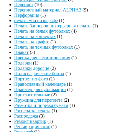
Переплет
(10)
Переплетный материал ALPHA3
(9)
Перфорация
(1)
печать +на ризографе
(1)
Печать баннеров, интерьерная печать.
(1)
Печать на белых футболках
(4)
Печать на конвертах
(1)
Печать на крафте
(1)
Печать на темных футболках
(1)
Плакат
(3)
Пленка для ламинирования
(1)
Подарки
(1)
Подарки дорогие
(2)
Полиграфические болты
(1)
Портрет по фото
(1)
Православный календарь
(1)
Праймер для сублимации
(1)
Пригласительные
(2)
Пружина для переплета
(2)
Размотка и порезка бумаги
(1)
Распечатка текста
(1)
Распродажа
(3)
Ремонт квартир
(1)
Реставрация книг
(1)
Ризограф
(1)