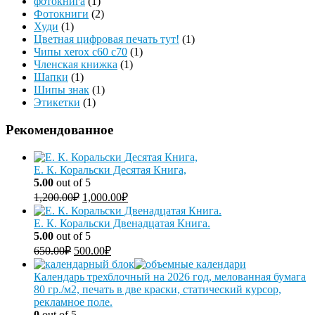
фотокнига
(1)
Фотокниги
(2)
Худи
(1)
Цветная цифровая печать тут!
(1)
Чипы xerox c60 c70
(1)
Членская книжка
(1)
Шапки
(1)
Шипы знак
(1)
Этикетки
(1)
Рекомендованное
Е. К. Коральски Десятая Книга,
5.00
out of 5
1,200.00
₽
1,000.00
₽
Е. К. Коральски Двенадцатая Книга.
5.00
out of 5
650.00
₽
500.00
₽
Календарь трехблочный на 2026 год, мелованная бумага
80 гр./м2, печать в две краски, статический курсор,
рекламное поле.
0
out of 5