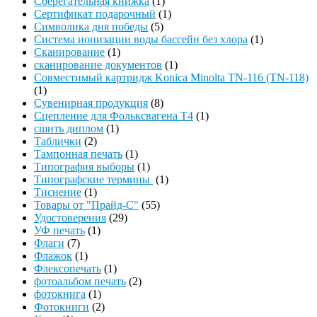
Сберегательная книжка
(1)
Сертификат подарочный
(1)
Символика дня победы
(5)
Система ионизации воды бассейн без хлора
(1)
Сканирование
(1)
сканирование документов
(1)
Совместимый картридж Konica Minolta TN-116 (TN-118)
(1)
Сувенирная продукция
(8)
Сцепление для Фольксвагена Т4
(1)
сшить диплом
(1)
Таблички
(2)
Тампонная печать
(1)
Типография выборы
(1)
Типографские термины
(1)
Тиснение
(1)
Товары от "Прайд-С"
(55)
Удостоверения
(29)
УФ печать
(1)
Флаги
(7)
Флажок
(1)
Флексопечать
(1)
фотоальбом печать
(2)
фотокнига
(1)
Фотокниги
(2)