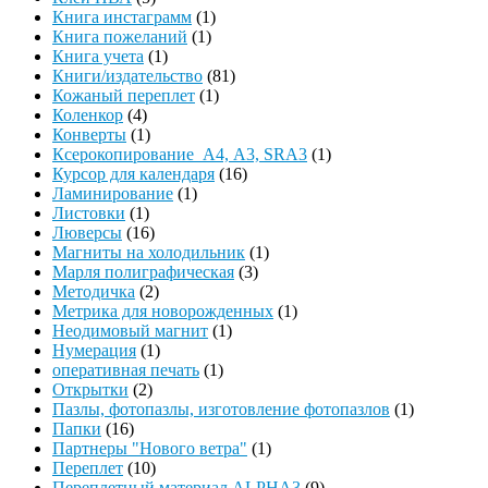
Книга инстаграмм
(1)
Книга пожеланий
(1)
Книга учета
(1)
Книги/издательство
(81)
Кожаный переплет
(1)
Коленкор
(4)
Конверты
(1)
Ксерокопирование А4, А3, SRA3
(1)
Курсор для календаря
(16)
Ламинирование
(1)
Листовки
(1)
Люверсы
(16)
Магниты на холодильник
(1)
Марля полиграфическая
(3)
Методичка
(2)
Метрика для новорожденных
(1)
Неодимовый магнит
(1)
Нумерация
(1)
оперативная печать
(1)
Открытки
(2)
Пазлы, фотопазлы, изготовление фотопазлов
(1)
Папки
(16)
Партнеры "Нового ветра"
(1)
Переплет
(10)
Переплетный материал ALPHA3
(9)