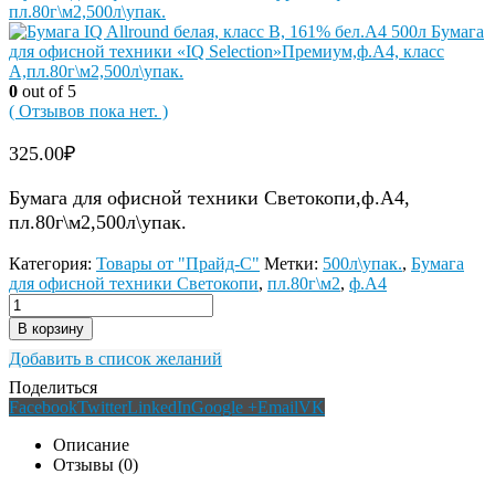
пл.80г\м2,500л\упак.
Бумага
для офисной техники «IQ Selection»Премиум,ф.А4, класс
А,пл.80г\м2,500л\упак.
0
out of 5
( Отзывов пока нет. )
325.00
₽
Бумага для офисной техники Светокопи,ф.А4,
пл.80г\м2,500л\упак.
Категория:
Товары от "Прайд-С"
Метки:
500л\упак.
,
Бумага
для офисной техники Светокопи
,
пл.80г\м2
,
ф.А4
В корзину
Добавить в список желаний
Поделиться
Facebook
Twitter
LinkedIn
Google +
Email
VK
Описание
Отзывы (0)