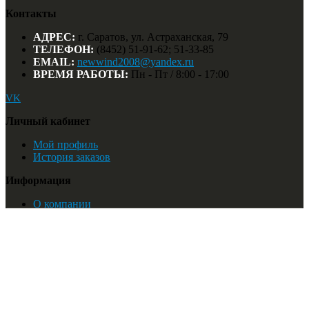
Контакты
АДРЕС:
г. Саратов, ул. Астраханская, 79
ТЕЛЕФОН:
(8452) 51-91-62; 51-33-85
EMAIL:
newwind2008@yandex.ru
ВРЕМЯ РАБОТЫ:
Пн - Пт / 8:00 - 17:00
VK
Личный кабинет
Мой профиль
История заказов
Информация
О компании
Мы на карте
Найти:
© Новый Ветер. 2018
Список желаний
Мой профиль
Корзина