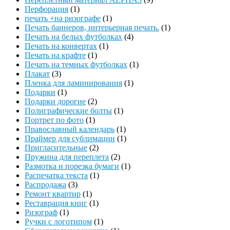
Перфорация
(1)
печать +на ризографе
(1)
Печать баннеров, интерьерная печать.
(1)
Печать на белых футболках
(4)
Печать на конвертах
(1)
Печать на крафте
(1)
Печать на темных футболках
(1)
Плакат
(3)
Пленка для ламинирования
(1)
Подарки
(1)
Подарки дорогие
(2)
Полиграфические болты
(1)
Портрет по фото
(1)
Православный календарь
(1)
Праймер для сублимации
(1)
Пригласительные
(2)
Пружина для переплета
(2)
Размотка и порезка бумаги
(1)
Распечатка текста
(1)
Распродажа
(3)
Ремонт квартир
(1)
Реставрация книг
(1)
Ризограф
(1)
Ручки с логотипом
(1)