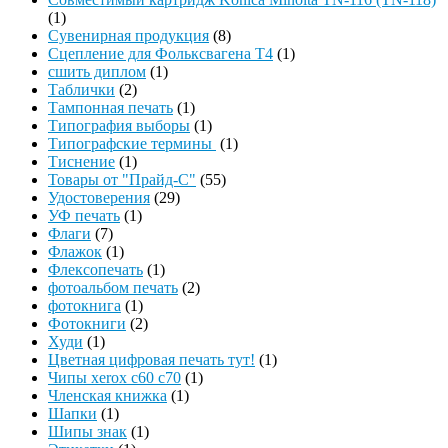
(1)
Сувенирная продукция
(8)
Сцепление для Фольксвагена Т4
(1)
сшить диплом
(1)
Таблички
(2)
Тампонная печать
(1)
Типография выборы
(1)
Типографские термины
(1)
Тиснение
(1)
Товары от "Прайд-С"
(55)
Удостоверения
(29)
УФ печать
(1)
Флаги
(7)
Флажок
(1)
Флексопечать
(1)
фотоальбом печать
(2)
фотокнига
(1)
Фотокниги
(2)
Худи
(1)
Цветная цифровая печать тут!
(1)
Чипы xerox c60 c70
(1)
Членская книжка
(1)
Шапки
(1)
Шипы знак
(1)