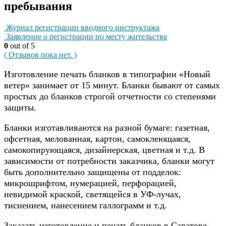
пребывания
Журнал регистрации вводного инструктажа
Заявление о регистрации по месту жительства
0
out of 5
( Отзывов пока нет. )
Изготовление печать бланков в типографии «Новый
ветер» занимает от 15 минут. Бланки бывают от самых
простых до бланков строгой отчетности со степенями
защиты.
Бланки изготавливаются на разной бумаге: газетная,
офсетная, мелованная, картон, самоклеющаяся,
самокопирующаяся, дизайнерская, цветная и т.д. В
зависимости от потребности заказчика, бланки могут
быть дополнительно защищены от подделок:
микрошрифтом, нумерацией, перфорацией,
невидимой краской, светящейся в УФ-лучах,
тиснением, нанесением галлограмм и т.д.
Заказать изготовление и печать бланков в Саратове