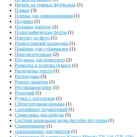
Печать на темных футболках
(1)
Плакат
(3)
Пленка для ламинирования
(1)
Подарки
(1)
Подарки дорогие
(2)
Полиграфические болты
(1)
Портрет по фото
(1)
Православный календарь
(1)
Праймер для сублимации
(1)
Пригласительные
(2)
Пружина для переплета
(2)
Размотка и порезка бумаги
(1)
Распечатка текста
(1)
Распродажа
(3)
Ремонт квартир
(1)
Реставрация книг
(1)
Ризограф
(1)
Ручки с логотипом
(1)
Сберегательная книжка
(1)
Сертификат подарочный
(1)
Символика дня победы
(5)
Система ионизации воды бассейн без хлора
(1)
Сканирование
(1)
сканирование документов
(1)
Совместимый картридж Konica Minolta TN-116 (TN-118)