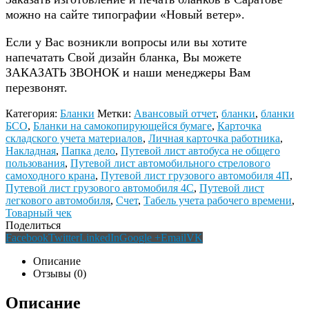
можно на сайте типографии «Новый ветер».
Если у Вас возникли вопросы или вы хотите
напечатать Свой дизайн бланка, Вы можете
ЗАКАЗАТЬ ЗВОНОК и наши менеджеры Вам
перезвонят.
Категория:
Бланки
Метки:
Авансовый отчет
,
бланки
,
бланки
БСО
,
Бланки на самокопирующейся бумаге
,
Карточка
складского учета материалов
,
Личная карточка работника
,
Накладная
,
Папка дело
,
Путевой лист автобуса не общего
пользования
,
Путевой лист автомобильного стрелового
самоходного крана
,
Путевой лист грузового автомобиля 4П
,
Путевой лист грузового автомобиля 4С
,
Путевой лист
легкового автомобиля
,
Счет
,
Табель учета рабочего времени
,
Товарный чек
Поделиться
Facebook
Twitter
LinkedIn
Google +
Email
VK
Описание
Отзывы (0)
Описание