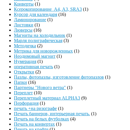
Конверты
(1)
Ксерокопирование А4, А3, SRA3
(1)
Курсор для календаря
(16)
Ламинирование
(1)
Листовки
(1)
Люверсы
(16)
Магниты на холодильник
(1)
Марля полиграфическая
(3)
Методичка
(2)
Метрика для новорожденных
(1)
Неодимовый магнит
(1)
Нумерация
(1)
оперативная печать
(1)
Открытки
(2)
Пазлы, фотопазлы, изготовление фотопазлов
(1)
Папки
(16)
Партнеры "Нового ветра"
(1)
Переплет
(10)
Переплетный материал ALPHA3
(9)
Перфорация
(1)
печать +на ризографе
(1)
Печать баннеров, интерьерная печать.
(1)
Печать на белых футболках
(4)
Печать на конвертах
(1)
Печать на крафте
(1)