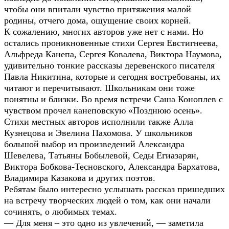
чтобы они впитали чувство притяжения малой
родины, отчего дома, ощущение своих корней.
К сожалению, многих авторов уже нет с нами. Но
остались проникновенные стихи Сергея Евстигнеева,
Альфреда Канепа, Сергея Ковалева, Виктора Наумова,
удивительно тонкие рассказы деревенского писателя
Павла Никитина, которые и сегодня востребованы, их
читают и перечитывают. Школьникам они тоже
понятны и близки. Во время встречи Саша Коноплев с
чувством прочел канеповскую «Позднюю осень».
Стихи местных авторов исполнили также Алла
Кузнецова и Эвелина Пахомова. У школьников
большой выбор из произведений Александра
Шевелева, Татьяны Бобылевой, Седы Егиазарян,
Виктора Бобкова-Тесновского, Александра Бархатова,
Владимира Казакова и других поэтов.
Ребятам было интересно услышать рассказ пришедших
на встречу творческих людей о том, как они начали
сочинять, о любимых темах.
— Для меня – это одно из увлечений, — заметила