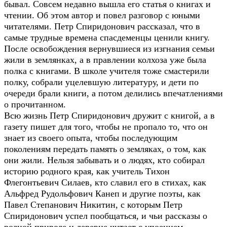
бывал. Совсем недавно вышла его статья о книгах и
чтении. Об этом автор и повел разговор с юными
читателями. Петр Спиридонович рассказал, что в
самые трудные времена спасдеменцы ценили книгу.
После освобождения вернувшиеся из изгнания семьи
жили в землянках, а в правлении колхоза уже была
полка с книгами. В школе учителя тоже смастерили
полку, собрали уцелевшую литературу, и дети по
очереди брали книги, а потом делились впечатлениями
о прочитанном.
Всю жизнь Петр Спиридонович дружит с книгой, а в
газету пишет для того, чтобы не пропало то, что он
знает из своего опыта, чтобы последующим
поколениям передать память о земляках, о том, как
они жили. Нельзя забывать и о людях, кто собирал
историю родного края, как учитель Тихон
Флегонтьевич Силаев, кто славил его в стихах, как
Альфред Рудольфович Канеп и другие поэты, как
Павел Степанович Никитин, с которым Петр
Спиридонович успел пообщаться, и чьи рассказы о