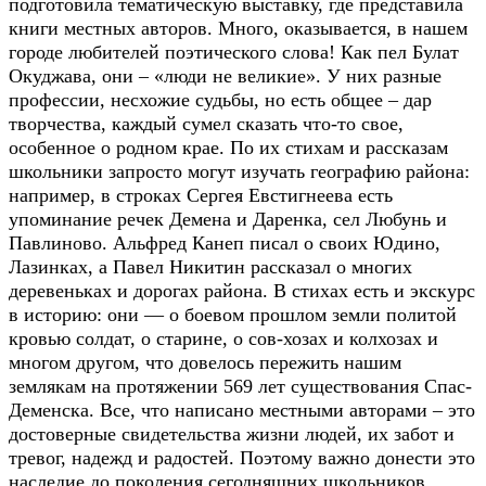
подготовила тематическую выставку, где представила
книги местных авторов. Много, оказывается, в нашем
городе любителей поэтического слова! Как пел Булат
Окуджава, они – «люди не великие». У них разные
профессии, несхожие судьбы, но есть общее – дар
творчества, каждый сумел сказать что-то свое,
особенное о родном крае. По их стихам и рассказам
школьники запросто могут изучать географию района:
например, в строках Сергея Евстигнеева есть
упоминание речек Демена и Даренка, сел Любунь и
Павлиново. Альфред Канеп писал о своих Юдино,
Лазинках, а Павел Никитин рассказал о многих
деревеньках и дорогах района. В стихах есть и экскурс
в историю: они — о боевом прошлом земли политой
кровью солдат, о старине, о сов-хозах и колхозах и
многом другом, что довелось пережить нашим
землякам на протяжении 569 лет существования Спас-
Деменска. Все, что написано местными авторами – это
достоверные свидетельства жизни людей, их забот и
тревог, надежд и радостей. Поэтому важно донести это
наследие до поколения сегодняшних школьников,