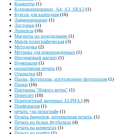
Конверты
(1)
Ксерокопирование А4, А3, SRA3
(1)
Курсор для календаря
(16)
Ламинирование
(1)
Листовки
(1)
Люверсы
(16)
Магниты на холодильник
(1)
Марля полиграфическая
(3)
Методичка
(2)
Метрика для новорожденных
(1)
Неодимовый магнит
(1)
Нумерация
(1)
оперативная печать
(1)
Открытки
(2)
Пазлы, фотопазлы, изготовление фотопазлов
(1)
Папки
(16)
Партнеры "Нового ветра"
(1)
Переплет
(10)
Переплетный материал ALPHA3
(9)
Перфорация
(1)
печать +на ризографе
(1)
Печать баннеров, интерьерная печать.
(1)
Печать на белых футболках
(4)
Печать на конвертах
(1)
Печать на крафте
(1)