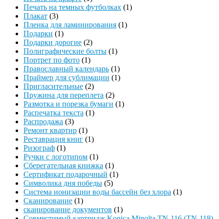
Печать на темных футболках
(1)
Плакат
(3)
Пленка для ламинирования
(1)
Подарки
(1)
Подарки дорогие
(2)
Полиграфические болты
(1)
Портрет по фото
(1)
Православный календарь
(1)
Праймер для сублимации
(1)
Пригласительные
(2)
Пружина для переплета
(2)
Размотка и порезка бумаги
(1)
Распечатка текста
(1)
Распродажа
(3)
Ремонт квартир
(1)
Реставрация книг
(1)
Ризограф
(1)
Ручки с логотипом
(1)
Сберегательная книжка
(1)
Сертификат подарочный
(1)
Символика дня победы
(5)
Система ионизации воды бассейн без хлора
(1)
Сканирование
(1)
сканирование документов
(1)
Совместимый картридж Konica Minolta TN-116 (TN-118)