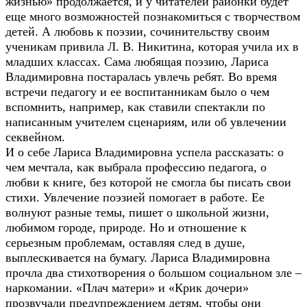
жизнью» продолжается, и у читателей районки будет
еще много возможностей познакомиться с творчеством
детей. А любовь к поэзии, сочинительству своим
ученикам привила Л. В. Никитина, которая учила их в
младших классах. Сама любящая поэзию, Лариса
Владимировна постаралась увлечь ребят. Во время
встречи педагогу и ее воспитанникам было о чем
вспомнить, например, как ставили спектакли по
написанным учителем сценариям, или об увлечении
секвейном.
И о себе Лариса Владимировна успела рассказать: о
чем мечтала, как выбрала профессию педагога, о
любви к книге, без которой не смогла бы писать свои
стихи. Увлечение поэзией помогает в работе. Ее
волнуют разные темы, пишет о школьной жизни,
любимом городе, природе. Но и отношение к
серьезным проблемам, оставляя след в душе,
выплескивается на бумагу. Лариса Владимировна
прочла два стихотворения о большом социальном зле –
наркомании. «Плач матери» и «Крик дочери»
прозвучали предупреждением детям, чтобы они