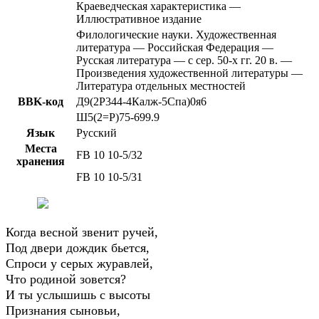
Краеведческая характеристика —
Иллюстративное издание
Филологические науки. Художественная
литература — Российская Федерация —
Русская литература — с сер. 50-х гг. 20 в. —
Произведения художественной литературы —
Литература отдельных местностей
BBK-код
Д9(2Р344-4Калж-5Спа)0я6
Ш5(2=Р)75-699.9
Язык
Русский
Места
FB 10 10-5/32
хранения
FB 10 10-5/31
Когда весной звенит ручей,
Под двери дождик бьется,
Спроси у серых журавлей,
Что родиной зовется?
И ты услышишь с высоты
Признания сыновьи,