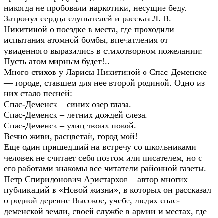
никогда не пробовали наркотики, несущие беду.
Затронул сердца слушателей и рассказ Л. В.
Никитиной о поездке в места, где проходили
испытания атомной бомбы, впечатления от
увиденного выразились в стихотворном пожелании:
Пусть атом мирным будет!..
Много стихов у Ларисы Никитиной о Спас-Деменске
— городе, ставшем для нее второй родиной. Одно из
них стало песней:
Спас-Деменск – синих озер глаза.
Спас-Деменск – летних дождей слеза.
Спас-Деменск – улиц твоих покой.
Вечно живи, расцветай, город мой!
Еще один пришедший на встречу со школьниками
человек не считает себя поэтом или писателем, но с
его работами знакомы все читатели районной газеты.
Петр Спиридонович Аристархов – автор многих
публикаций в «Новой жизни», в которых он рассказал
о родной деревне Высокое, учебе, людях спас-
деменской земли, своей службе в армии и местах, где