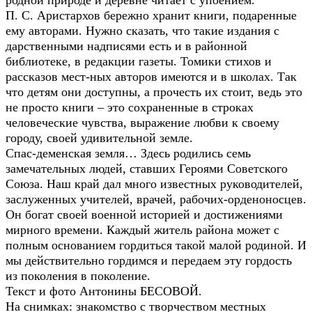
родной природе и деревне читает с упоением.
П. С. Аристархов бережно хранит книги, подаренные
ему авторами. Нужно сказать, что такие издания с
дарственными надписями есть и в районной
библиотеке, в редакции газеты. Томики стихов и
рассказов мест-ных авторов имеются и в школах. Так
что детям они доступны, а прочесть их стоит, ведь это
не просто книги – это сохраненные в строках
человеческие чувства, выражение любви к своему
городу, своей удивительной земле.
Спас-деменская земля… Здесь родились семь
замечательных людей, ставших Героями Советского
Союза. Наш край дал много известных руководителей,
заслуженных учителей, врачей, рабочих-орденоносцев.
Он богат своей военной историей и достижениями
мирного времени. Каждый житель района может с
полным основанием гордиться такой малой родиной. И
мы действительно гордимся и передаем эту гордость
из поколения в поколение.
Текст и фото Антонины БЕСОВОЙ.
На снимках: знакомство с творчеством местных