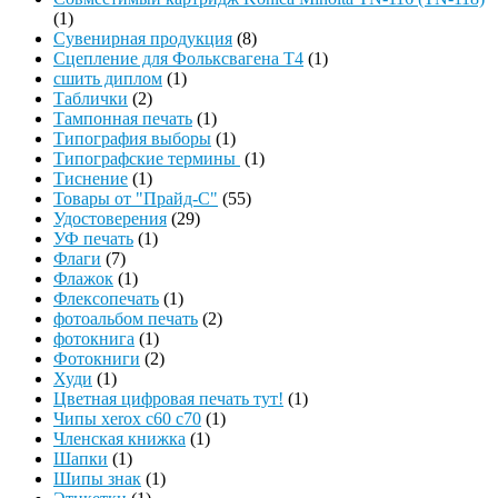
(1)
Сувенирная продукция
(8)
Сцепление для Фольксвагена Т4
(1)
сшить диплом
(1)
Таблички
(2)
Тампонная печать
(1)
Типография выборы
(1)
Типографские термины
(1)
Тиснение
(1)
Товары от "Прайд-С"
(55)
Удостоверения
(29)
УФ печать
(1)
Флаги
(7)
Флажок
(1)
Флексопечать
(1)
фотоальбом печать
(2)
фотокнига
(1)
Фотокниги
(2)
Худи
(1)
Цветная цифровая печать тут!
(1)
Чипы xerox c60 c70
(1)
Членская книжка
(1)
Шапки
(1)
Шипы знак
(1)