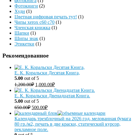
фотокнига
(1)
Фотокниги
(2)
Худи
(1)
Цветная цифровая печать тут!
(1)
Чипы xerox c60 c70
(1)
Членская книжка
(1)
Шапки
(1)
Шипы знак
(1)
Этикетки
(1)
Рекомендованное
Е. К. Коральски Десятая Книга,
5.00
out of 5
1,200.00
₽
1,000.00
₽
Е. К. Коральски Двенадцатая Книга.
5.00
out of 5
650.00
₽
500.00
₽
Календарь трехблочный на 2026 год, мелованная бумага
80 гр./м2, печать в две краски, статический курсор,
рекламное поле.
0
out of 5