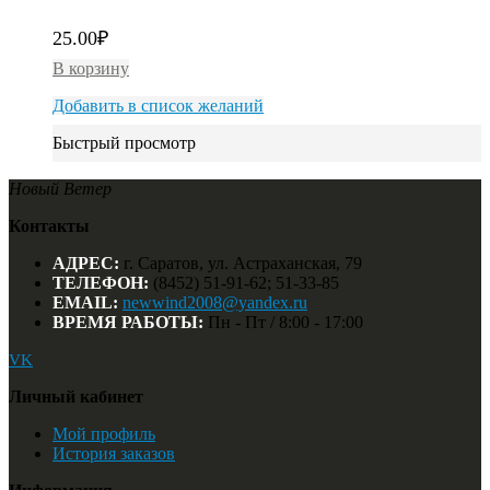
25.00
₽
В корзину
Добавить в список желаний
Быстрый просмотр
Новый Ветер
Контакты
АДРЕС:
г. Саратов, ул. Астраханская, 79
ТЕЛЕФОН:
(8452) 51-91-62; 51-33-85
EMAIL:
newwind2008@yandex.ru
ВРЕМЯ РАБОТЫ:
Пн - Пт / 8:00 - 17:00
VK
Личный кабинет
Мой профиль
История заказов