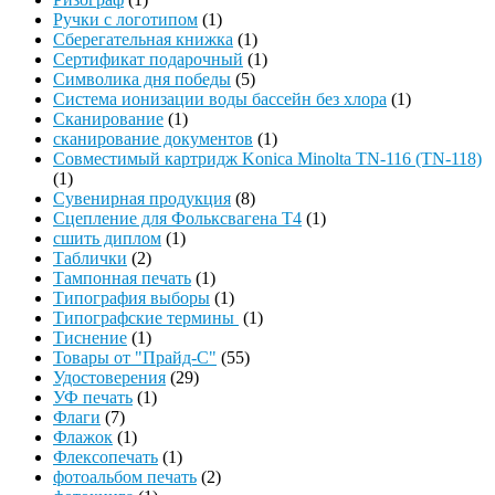
Ручки с логотипом
(1)
Сберегательная книжка
(1)
Сертификат подарочный
(1)
Символика дня победы
(5)
Система ионизации воды бассейн без хлора
(1)
Сканирование
(1)
сканирование документов
(1)
Совместимый картридж Konica Minolta TN-116 (TN-118)
(1)
Сувенирная продукция
(8)
Сцепление для Фольксвагена Т4
(1)
сшить диплом
(1)
Таблички
(2)
Тампонная печать
(1)
Типография выборы
(1)
Типографские термины
(1)
Тиснение
(1)
Товары от "Прайд-С"
(55)
Удостоверения
(29)
УФ печать
(1)
Флаги
(7)
Флажок
(1)
Флексопечать
(1)
фотоальбом печать
(2)