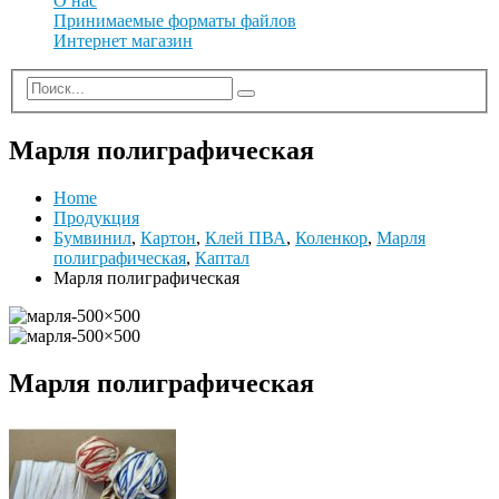
О нас
Принимаемые форматы файлов
Интернет магазин
Марля полиграфическая
Home
Продукция
Бумвинил
,
Картон
,
Клей ПВА
,
Коленкор
,
Марля
полиграфическая
,
Каптал
Марля полиграфическая
Марля полиграфическая