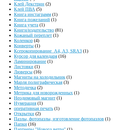
Клей Декстрин
(2)
Клей ПВА
(5)
Книга инстаграмм
(1)
Книга пожеланий
(1)
Книга учета
(1)
Книги/издательство
(81)
Кожаный переплет
(1)
Коленкор
(4)
Конверты
(1)
Ксерокопирование А4, А3, SRA3
(1)
Курсор для календаря
(16)
Ламинирование
(1)
Листовки
(1)
Люверсы
(16)
Магниты на холодильник
(1)
Марля полиграфическая
(3)
Методичка
(2)
Метрика для новорожденных
(1)
Неодимовый магнит
(1)
Нумерация
(1)
оперативная печать
(1)
Открытки
(2)
Пазлы, фотопазлы, изготовление фотопазлов
(1)
Папки
(16)
Партнеры "Нового ветра"
(1)