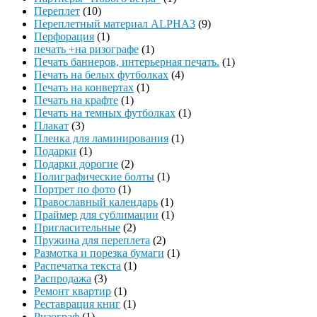
Переплет
(10)
Переплетный материал ALPHA3
(9)
Перфорация
(1)
печать +на ризографе
(1)
Печать баннеров, интерьерная печать.
(1)
Печать на белых футболках
(4)
Печать на конвертах
(1)
Печать на крафте
(1)
Печать на темных футболках
(1)
Плакат
(3)
Пленка для ламинирования
(1)
Подарки
(1)
Подарки дорогие
(2)
Полиграфические болты
(1)
Портрет по фото
(1)
Православный календарь
(1)
Праймер для сублимации
(1)
Пригласительные
(2)
Пружина для переплета
(2)
Размотка и порезка бумаги
(1)
Распечатка текста
(1)
Распродажа
(3)
Ремонт квартир
(1)
Реставрация книг
(1)
Ризограф
(1)