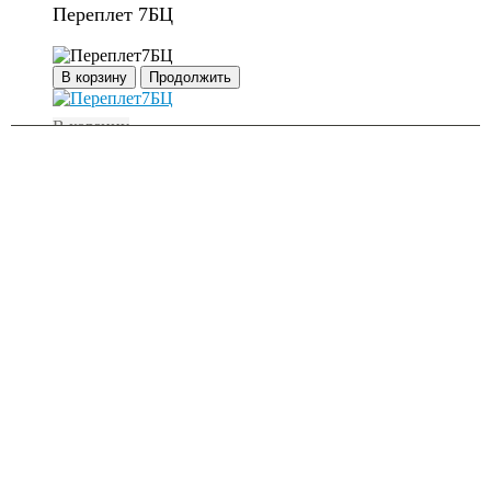
Переплет 7БЦ
В корзину
Продолжить
В корзину
Добавить в список желаний
Быстрый просмотр
Переплет 7БЦ
0
out of 5
Переплет
7
БЦ
(целлофанированный). При
производстве книг в
переплете
7
БЦ
в качестве
переплетного материала используется
художественно оформленная бумажная обложка,
ламинированная глянцевой или матовой
полимерной пленкой. Толщина пленки обычно
составляет 32 микрона.