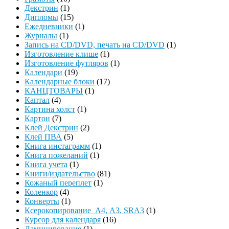
Декстрин
(1)
Дипломы
(15)
Ежедневники
(1)
Журналы
(1)
Запись на CD/DVD, печать на CD/DVD
(1)
Изготовление клише
(1)
Изготовление футляров
(1)
Календари
(19)
Календарные блоки
(17)
КАНЦТОВАРЫ
(1)
Каптал
(4)
Картина холст
(1)
Картон
(7)
Клей Декстрин
(2)
Клей ПВА
(5)
Книга инстаграмм
(1)
Книга пожеланий
(1)
Книга учета
(1)
Книги/издательство
(81)
Кожаный переплет
(1)
Коленкор
(4)
Конверты
(1)
Ксерокопирование А4, А3, SRA3
(1)
Курсор для календаря
(16)
Ламинирование
(1)