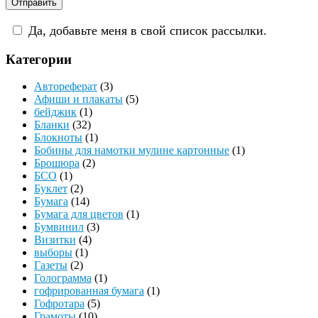
Да, добавьте меня в свой список рассылки.
Категории
Автореферат
(3)
Афиши и плакаты
(5)
бейджик
(1)
Бланки
(32)
Блокноты
(1)
Бобины для намотки мулине картонные
(1)
Брошюра
(2)
БСО
(1)
Буклет
(2)
Бумага
(14)
Бумага для цветов
(1)
Бумвинил
(3)
Визитки
(4)
выборы
(1)
Газеты
(2)
Голограмма
(1)
гофрированная бумага
(1)
Гофротара
(5)
Грамоты
(10)