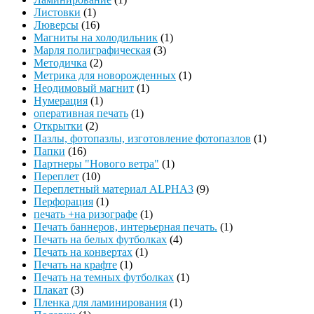
Листовки
(1)
Люверсы
(16)
Магниты на холодильник
(1)
Марля полиграфическая
(3)
Методичка
(2)
Метрика для новорожденных
(1)
Неодимовый магнит
(1)
Нумерация
(1)
оперативная печать
(1)
Открытки
(2)
Пазлы, фотопазлы, изготовление фотопазлов
(1)
Папки
(16)
Партнеры "Нового ветра"
(1)
Переплет
(10)
Переплетный материал ALPHA3
(9)
Перфорация
(1)
печать +на ризографе
(1)
Печать баннеров, интерьерная печать.
(1)
Печать на белых футболках
(4)
Печать на конвертах
(1)
Печать на крафте
(1)
Печать на темных футболках
(1)
Плакат
(3)
Пленка для ламинирования
(1)