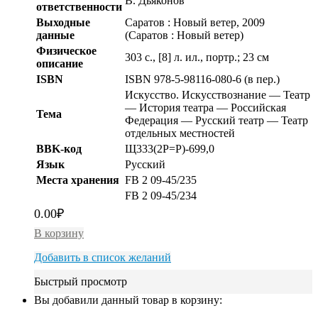
В. Дьяконов
ответственности
Выходные
Саратов : Новый ветер, 2009
данные
(Саратов : Новый ветер)
Физическое
303 с., [8] л. ил., портр.; 23 см
описание
ISBN
ISBN 978-5-98116-080-6 (в пер.)
Искусство. Искусствознание — Театр
— История театра — Российская
Тема
Федерация — Русский театр — Театр
отдельных местностей
BBK-код
Щ333(2Р=Р)-699,0
Язык
Русский
Места хранения
FB 2 09-45/235
FB 2 09-45/234
0.00
₽
В корзину
Добавить в список желаний
Быстрый просмотр
Вы добавили данный товар в корзину: