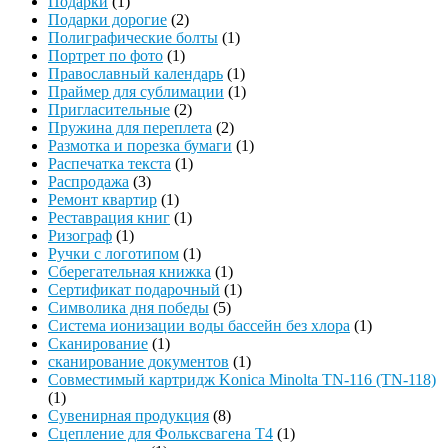
Подарки
(1)
Подарки дорогие
(2)
Полиграфические болты
(1)
Портрет по фото
(1)
Православный календарь
(1)
Праймер для сублимации
(1)
Пригласительные
(2)
Пружина для переплета
(2)
Размотка и порезка бумаги
(1)
Распечатка текста
(1)
Распродажа
(3)
Ремонт квартир
(1)
Реставрация книг
(1)
Ризограф
(1)
Ручки с логотипом
(1)
Сберегательная книжка
(1)
Сертификат подарочный
(1)
Символика дня победы
(5)
Система ионизации воды бассейн без хлора
(1)
Сканирование
(1)
сканирование документов
(1)
Совместимый картридж Konica Minolta TN-116 (TN-118)
(1)
Сувенирная продукция
(8)
Сцепление для Фольксвагена Т4
(1)