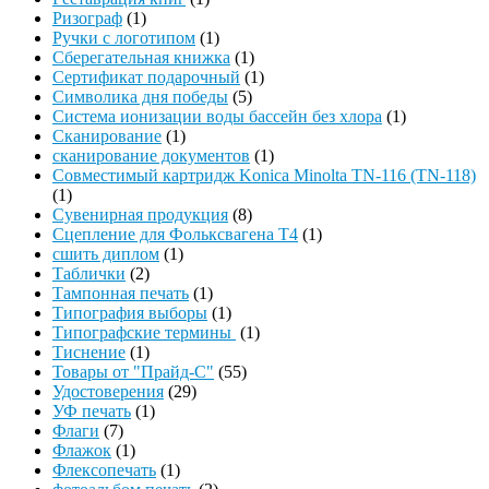
Ризограф
(1)
Ручки с логотипом
(1)
Сберегательная книжка
(1)
Сертификат подарочный
(1)
Символика дня победы
(5)
Система ионизации воды бассейн без хлора
(1)
Сканирование
(1)
сканирование документов
(1)
Совместимый картридж Konica Minolta TN-116 (TN-118)
(1)
Сувенирная продукция
(8)
Сцепление для Фольксвагена Т4
(1)
сшить диплом
(1)
Таблички
(2)
Тампонная печать
(1)
Типография выборы
(1)
Типографские термины
(1)
Тиснение
(1)
Товары от "Прайд-С"
(55)
Удостоверения
(29)
УФ печать
(1)
Флаги
(7)
Флажок
(1)
Флексопечать
(1)