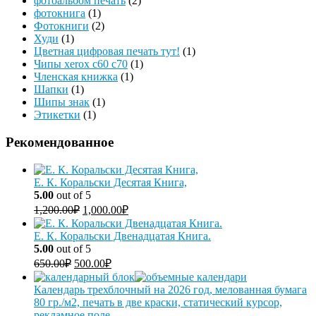
фотоальбом печать
(2)
фотокнига
(1)
Фотокниги
(2)
Худи
(1)
Цветная цифровая печать тут!
(1)
Чипы xerox c60 c70
(1)
Членская книжка
(1)
Шапки
(1)
Шипы знак
(1)
Этикетки
(1)
Рекомендованное
Е. К. Коральски Десятая Книга,
5.00
out of 5
1,200.00
₽
1,000.00
₽
Е. К. Коральски Двенадцатая Книга.
5.00
out of 5
650.00
₽
500.00
₽
Календарь трехблочный на 2026 год, мелованная бумага
80 гр./м2, печать в две краски, статический курсор,
рекламное поле.