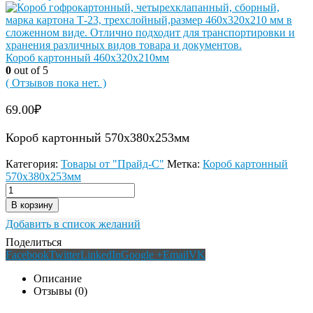
Короб картонный 460х320х210мм
0
out of 5
( Отзывов пока нет. )
69.00
₽
Короб картонный 570х380х253мм
Категория:
Товары от "Прайд-С"
Метка:
Короб картонный
570х380х253мм
В корзину
Добавить в список желаний
Поделиться
Facebook
Twitter
LinkedIn
Google +
Email
VK
Описание
Отзывы (0)