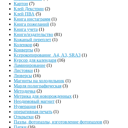
Картон
(7)
Клей Декстрин
(2)
Клей ПВА
(5)
Книга инстаграмм
(1)
Книга пожеланий
(1)
Книга учета
(1)
Книги/издательство
(81)
Кожаный переплет
(1)
Коленкор
(4)
Конверты
(1)
Ксерокопирование А4, А3, SRA3
(1)
Курсор для календаря
(16)
Ламинирование
(1)
Листовки
(1)
Люверсы
(16)
Магниты на холодильник
(1)
Марля полиграфическая
(3)
Методичка
(2)
Метрика для новорожденных
(1)
Неодимовый магнит
(1)
Нумерация
(1)
оперативная печать
(1)
Открытки
(2)
Пазлы, фотопазлы, изготовление фотопазлов
(1)
Папки
(16)