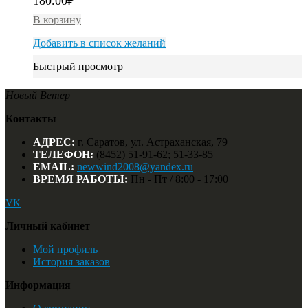
180.00
₽
В корзину
Добавить в список желаний
Быстрый просмотр
Новый Ветер
Контакты
АДРЕС:
г. Саратов, ул. Астраханская, 79
ТЕЛЕФОН:
(8452) 51-91-62; 51-33-85
EMAIL:
newwind2008@yandex.ru
ВРЕМЯ РАБОТЫ:
Пн - Пт / 8:00 - 17:00
VK
Личный кабинет
Мой профиль
История заказов
Информация