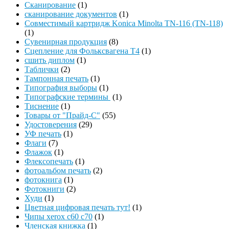
Сканирование
(1)
сканирование документов
(1)
Совместимый картридж Konica Minolta TN-116 (TN-118)
(1)
Сувенирная продукция
(8)
Сцепление для Фольксвагена Т4
(1)
сшить диплом
(1)
Таблички
(2)
Тампонная печать
(1)
Типография выборы
(1)
Типографские термины
(1)
Тиснение
(1)
Товары от "Прайд-С"
(55)
Удостоверения
(29)
УФ печать
(1)
Флаги
(7)
Флажок
(1)
Флексопечать
(1)
фотоальбом печать
(2)
фотокнига
(1)
Фотокниги
(2)
Худи
(1)
Цветная цифровая печать тут!
(1)
Чипы xerox c60 c70
(1)
Членская книжка
(1)