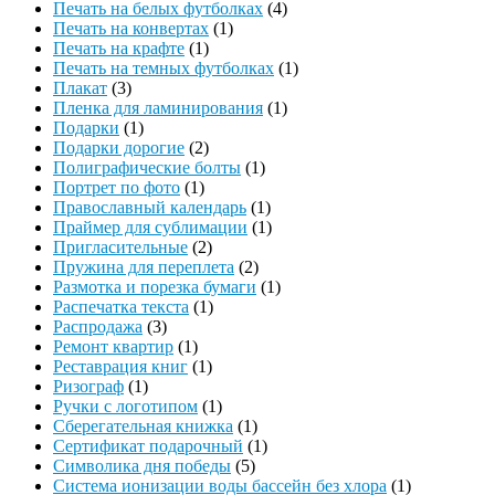
Печать на белых футболках
(4)
Печать на конвертах
(1)
Печать на крафте
(1)
Печать на темных футболках
(1)
Плакат
(3)
Пленка для ламинирования
(1)
Подарки
(1)
Подарки дорогие
(2)
Полиграфические болты
(1)
Портрет по фото
(1)
Православный календарь
(1)
Праймер для сублимации
(1)
Пригласительные
(2)
Пружина для переплета
(2)
Размотка и порезка бумаги
(1)
Распечатка текста
(1)
Распродажа
(3)
Ремонт квартир
(1)
Реставрация книг
(1)
Ризограф
(1)
Ручки с логотипом
(1)
Сберегательная книжка
(1)
Сертификат подарочный
(1)
Символика дня победы
(5)
Система ионизации воды бассейн без хлора
(1)