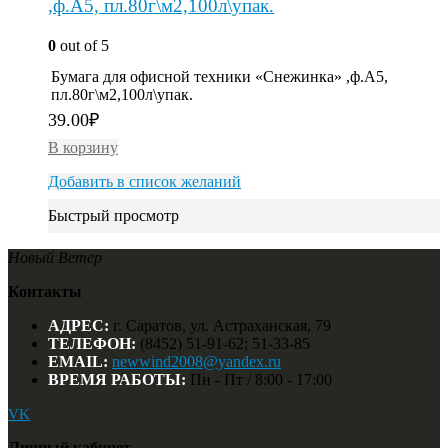
,ф.А5, пл.80г\м2,100л\упак.
0
out of 5
Бумага для офисной техники «Снежинка» ,ф.А5,
пл.80г\м2,100л\упак.
39.00
₽
В корзину
Добавить в список желаний
Быстрый просмотр
Новый Ветер
Контакты
АДРЕС:
г. Саратов, ул. Астраханская, 79
ТЕЛЕФОН:
(8452) 51-91-62; 51-33-85
EMAIL:
newwind2008@yandex.ru
ВРЕМЯ РАБОТЫ:
Пн - Пт / 8:00 - 17:00
VK
Личный кабинет