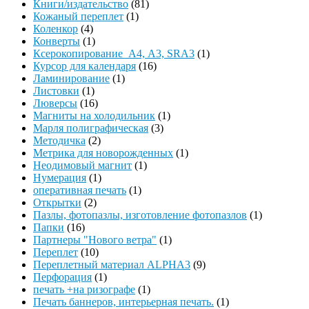
Книги/издательство
(81)
Кожаный переплет
(1)
Коленкор
(4)
Конверты
(1)
Ксерокопирование А4, А3, SRA3
(1)
Курсор для календаря
(16)
Ламинирование
(1)
Листовки
(1)
Люверсы
(16)
Магниты на холодильник
(1)
Марля полиграфическая
(3)
Методичка
(2)
Метрика для новорожденных
(1)
Неодимовый магнит
(1)
Нумерация
(1)
оперативная печать
(1)
Открытки
(2)
Пазлы, фотопазлы, изготовление фотопазлов
(1)
Папки
(16)
Партнеры "Нового ветра"
(1)
Переплет
(10)
Переплетный материал ALPHA3
(9)
Перфорация
(1)
печать +на ризографе
(1)
Печать баннеров, интерьерная печать.
(1)