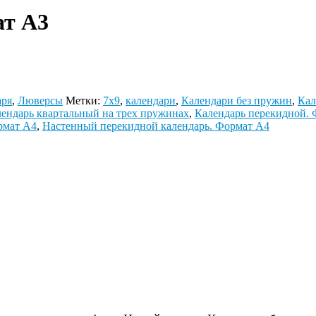
ат А3
аря
,
Люверсы
Метки:
7х9
,
календари
,
Календари без пружин
,
Кал
ендарь квартальный на трех пружинах
,
Календарь перекидной.
рмат А4
,
Настенный перекидной календарь. Формат А4