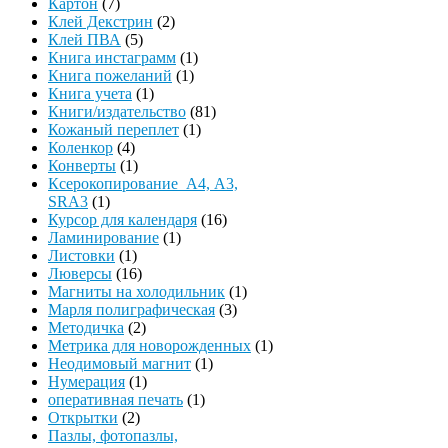
Картон
(7)
Клей Декстрин
(2)
Клей ПВА
(5)
Книга инстаграмм
(1)
Книга пожеланий
(1)
Книга учета
(1)
Книги/издательство
(81)
Кожаный переплет
(1)
Коленкор
(4)
Конверты
(1)
Ксерокопирование А4, А3,
SRA3
(1)
Курсор для календаря
(16)
Ламинирование
(1)
Листовки
(1)
Люверсы
(16)
Магниты на холодильник
(1)
Марля полиграфическая
(3)
Методичка
(2)
Метрика для новорожденных
(1)
Неодимовый магнит
(1)
Нумерация
(1)
оперативная печать
(1)
Открытки
(2)
Пазлы, фотопазлы,