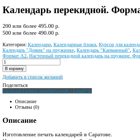
Календарь перекидной. Форм
200 или более 495.00 р.
500 или более 490.00 р.
Категории:
Календари
,
Календарные блоки
,
Курсор для календ
Календарь "Домик" на пружинке
,
Календарь "Карманный"
,
Кал
Формат А2
,
Настенный перекидной календарь на пружине. Фо
В корзину
Добавить в список желаний
Поделиться
Facebook
Twitter
LinkedIn
Google +
Email
VK
Описание
Отзывы (0)
Описание
Изготовление печать календарей в Саратове.