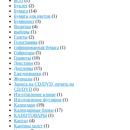
БСО
(1)
Буклет
(2)
Бумага
(14)
Бумага для цветов
(1)
Бумвинил
(3)
Визитки
(4)
выборы
(1)
Газеты
(2)
Голограмма
(1)
гофрированная бумага
(1)
Гофротара
(5)
Грамоты
(10)
Декстрин
(1)
Дипломы
(15)
Ежедневники
(1)
Журналы
(1)
Запись на CD/DVD, печать на
CD/DVD
(1)
Изготовление клише
(1)
Изготовление футляров
(1)
Календари
(19)
Календарные блоки
(17)
КАНЦТОВАРЫ
(1)
Каптал
(4)
Картина холст
(1)