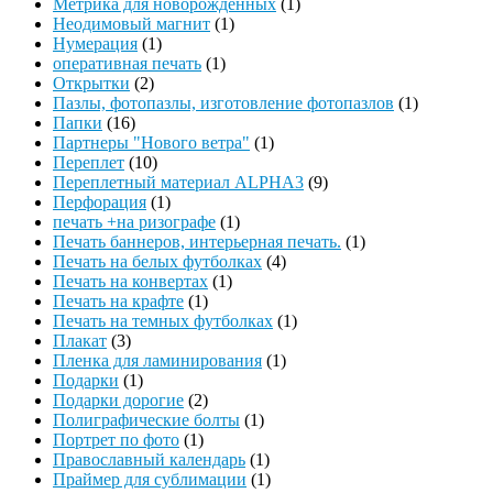
Метрика для новорожденных
(1)
Неодимовый магнит
(1)
Нумерация
(1)
оперативная печать
(1)
Открытки
(2)
Пазлы, фотопазлы, изготовление фотопазлов
(1)
Папки
(16)
Партнеры "Нового ветра"
(1)
Переплет
(10)
Переплетный материал ALPHA3
(9)
Перфорация
(1)
печать +на ризографе
(1)
Печать баннеров, интерьерная печать.
(1)
Печать на белых футболках
(4)
Печать на конвертах
(1)
Печать на крафте
(1)
Печать на темных футболках
(1)
Плакат
(3)
Пленка для ламинирования
(1)
Подарки
(1)
Подарки дорогие
(2)
Полиграфические болты
(1)
Портрет по фото
(1)
Православный календарь
(1)
Праймер для сублимации
(1)