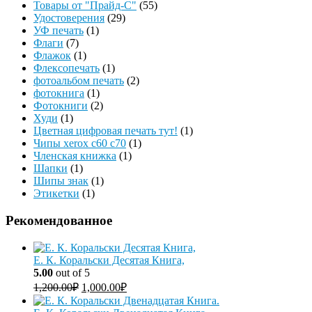
Товары от "Прайд-С"
(55)
Удостоверения
(29)
УФ печать
(1)
Флаги
(7)
Флажок
(1)
Флексопечать
(1)
фотоальбом печать
(2)
фотокнига
(1)
Фотокниги
(2)
Худи
(1)
Цветная цифровая печать тут!
(1)
Чипы xerox c60 c70
(1)
Членская книжка
(1)
Шапки
(1)
Шипы знак
(1)
Этикетки
(1)
Рекомендованное
Е. К. Коральски Десятая Книга,
5.00
out of 5
1,200.00
₽
1,000.00
₽