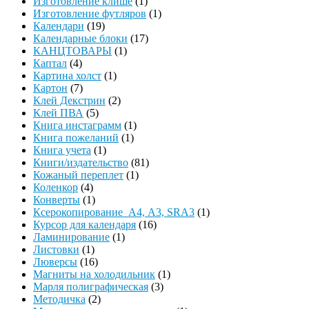
Изготовление клише
(1)
Изготовление футляров
(1)
Календари
(19)
Календарные блоки
(17)
КАНЦТОВАРЫ
(1)
Каптал
(4)
Картина холст
(1)
Картон
(7)
Клей Декстрин
(2)
Клей ПВА
(5)
Книга инстаграмм
(1)
Книга пожеланий
(1)
Книга учета
(1)
Книги/издательство
(81)
Кожаный переплет
(1)
Коленкор
(4)
Конверты
(1)
Ксерокопирование А4, А3, SRA3
(1)
Курсор для календаря
(16)
Ламинирование
(1)
Листовки
(1)
Люверсы
(16)
Магниты на холодильник
(1)
Марля полиграфическая
(3)
Методичка
(2)