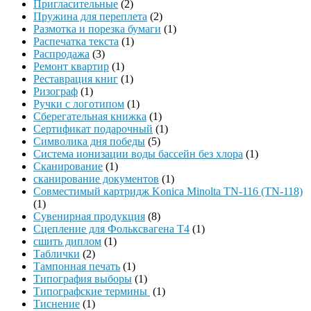
Пригласительные
(2)
Пружина для переплета
(2)
Размотка и порезка бумаги
(1)
Распечатка текста
(1)
Распродажа
(3)
Ремонт квартир
(1)
Реставрация книг
(1)
Ризограф
(1)
Ручки с логотипом
(1)
Сберегательная книжка
(1)
Сертификат подарочный
(1)
Символика дня победы
(5)
Система ионизации воды бассейн без хлора
(1)
Сканирование
(1)
сканирование документов
(1)
Совместимый картридж Konica Minolta TN-116 (TN-118)
(1)
Сувенирная продукция
(8)
Сцепление для Фольксвагена Т4
(1)
сшить диплом
(1)
Таблички
(2)
Тампонная печать
(1)
Типография выборы
(1)
Типографские термины
(1)
Тиснение
(1)