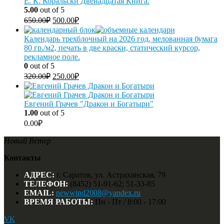
Е. К. Коральски Двенадцатая Книга.
5.00
out of 5
650.00
₽
500.00
₽
Календарь трехблочный на 2026 год, мелованная бумага
80 гр./м2, печать в две краски, статический курсор,
рекламное поле.
0
out of 5
320.00
₽
250.00
₽
Евгений Грачев "Дракон и Богатыри"
1.00
out of 5
0.00
₽
Новый Ветер
Контакты
АДРЕС:
г. Саратов, ул. Астраханская, 79
ТЕЛЕФОН:
(8452) 51-91-62; 51-33-85
EMAIL:
newwind2008@yandex.ru
ВРЕМЯ РАБОТЫ:
Пн - Пт / 8:00 - 17:00
VK