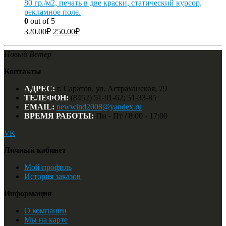
80 гр./м2, печать в две краски, статический курсор,
рекламное поле.
0
out of 5
320.00
₽
250.00
₽
Новый Ветер
Контакты
АДРЕС:
г. Саратов, ул. Астраханская, 79
ТЕЛЕФОН:
(8452) 51-91-62; 51-33-85
EMAIL:
newwind2008@yandex.ru
ВРЕМЯ РАБОТЫ:
Пн - Пт / 8:00 - 17:00
VK
Личный кабинет
Мой профиль
История заказов
Информация
О компании
Мы на карте