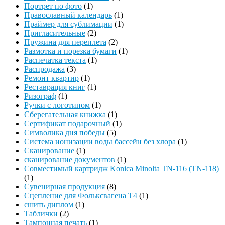
Портрет по фото
(1)
Православный календарь
(1)
Праймер для сублимации
(1)
Пригласительные
(2)
Пружина для переплета
(2)
Размотка и порезка бумаги
(1)
Распечатка текста
(1)
Распродажа
(3)
Ремонт квартир
(1)
Реставрация книг
(1)
Ризограф
(1)
Ручки с логотипом
(1)
Сберегательная книжка
(1)
Сертификат подарочный
(1)
Символика дня победы
(5)
Система ионизации воды бассейн без хлора
(1)
Сканирование
(1)
сканирование документов
(1)
Совместимый картридж Konica Minolta TN-116 (TN-118)
(1)
Сувенирная продукция
(8)
Сцепление для Фольксвагена Т4
(1)
сшить диплом
(1)
Таблички
(2)
Тампонная печать
(1)