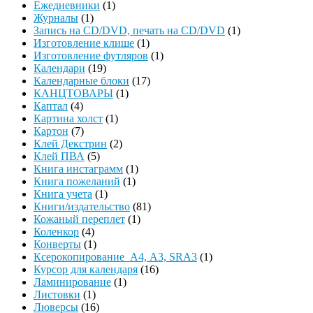
Ежедневники
(1)
Журналы
(1)
Запись на CD/DVD, печать на CD/DVD
(1)
Изготовление клише
(1)
Изготовление футляров
(1)
Календари
(19)
Календарные блоки
(17)
КАНЦТОВАРЫ
(1)
Каптал
(4)
Картина холст
(1)
Картон
(7)
Клей Декстрин
(2)
Клей ПВА
(5)
Книга инстаграмм
(1)
Книга пожеланий
(1)
Книга учета
(1)
Книги/издательство
(81)
Кожаный переплет
(1)
Коленкор
(4)
Конверты
(1)
Ксерокопирование А4, А3, SRA3
(1)
Курсор для календаря
(16)
Ламинирование
(1)
Листовки
(1)
Люверсы
(16)