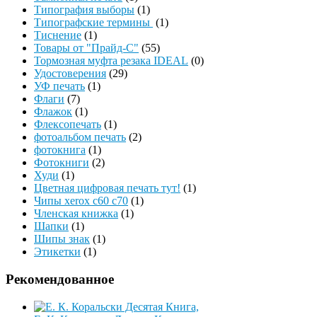
Типография выборы
(1)
Типографские термины
(1)
Тиснение
(1)
Товары от "Прайд-С"
(55)
Тормозная муфта резака IDEAL
(0)
Удостоверения
(29)
УФ печать
(1)
Флаги
(7)
Флажок
(1)
Флексопечать
(1)
фотоальбом печать
(2)
фотокнига
(1)
Фотокниги
(2)
Худи
(1)
Цветная цифровая печать тут!
(1)
Чипы xerox c60 c70
(1)
Членская книжка
(1)
Шапки
(1)
Шипы знак
(1)
Этикетки
(1)
Рекомендованное