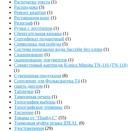
Распечатка текста
(1)
Распродажа
(3)
Ремонт квартир
(1)
Реставрация книг
(1)
Ризограф
(1)
Ручки с логотипом
(1)
Сберегательная книжка
(1)
Сертификат подарочный
(1)
Символика дня победы
(5)
Система ионизации воды бассейн без хлора
(1)
Сканирование
(1)
сканирование документов
(1)
Совместимый картридж Konica Minolta TN-116 (TN-118)
(1)
Сувенирная продукция
(8)
Сцепление для Фольксвагена Т4
(1)
сшить диплом
(1)
Таблички
(2)
Тампонная печать
(1)
Типография выборы
(1)
Типографские термины
(1)
Тиснение
(1)
Товары от "Прайд-С"
(55)
Тормозная муфта резака IDEAL
(0)
Удостоверения
(29)