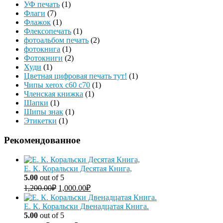
УФ печать
(1)
Флаги
(7)
Флажок
(1)
Флексопечать
(1)
фотоальбом печать
(2)
фотокнига
(1)
Фотокниги
(2)
Худи
(1)
Цветная цифровая печать тут!
(1)
Чипы xerox c60 c70
(1)
Членская книжка
(1)
Шапки
(1)
Шипы знак
(1)
Этикетки
(1)
Рекомендованное
Е. К. Коральски Десятая Книга,
5.00
out of 5
1,200.00
₽
1,000.00
₽
Е. К. Коральски Двенадцатая Книга.
5.00
out of 5