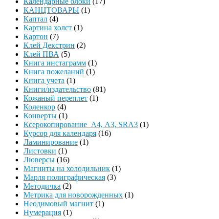
Календарные блоки
(17)
КАНЦТОВАРЫ
(1)
Каптал
(4)
Картина холст
(1)
Картон
(7)
Клей Декстрин
(2)
Клей ПВА
(5)
Книга инстаграмм
(1)
Книга пожеланий
(1)
Книга учета
(1)
Книги/издательство
(81)
Кожаный переплет
(1)
Коленкор
(4)
Конверты
(1)
Ксерокопирование А4, А3, SRA3
(1)
Курсор для календаря
(16)
Ламинирование
(1)
Листовки
(1)
Люверсы
(16)
Магниты на холодильник
(1)
Марля полиграфическая
(3)
Методичка
(2)
Метрика для новорожденных
(1)
Неодимовый магнит
(1)
Нумерация
(1)