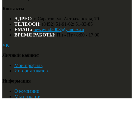
Контакты
АДРЕС:
г. Саратов, ул. Астраханская, 79
ТЕЛЕФОН:
(8452) 51-91-62; 51-33-85
EMAIL:
newwind2008@yandex.ru
ВРЕМЯ РАБОТЫ:
Пн - Пт / 8:00 - 17:00
VK
Личный кабинет
Мой профиль
История заказов
Информация
О компании
Мы на карте
Найти:
© Новый Ветер. 2018
Список желаний
Мой профиль
Корзина