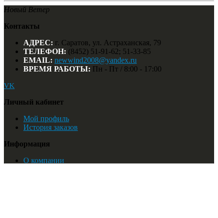
Новый Ветер
Контакты
АДРЕС:
г. Саратов, ул. Астраханская, 79
ТЕЛЕФОН:
(8452) 51-91-62; 51-33-85
EMAIL:
newwind2008@yandex.ru
ВРЕМЯ РАБОТЫ:
Пн - Пт / 8:00 - 17:00
VK
Личный кабинет
Мой профиль
История заказов
Информация
О компании
Мы на карте
Найти:
© Новый Ветер. 2018
Список желаний