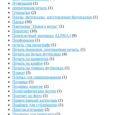
Нумерация
(1)
оперативная печать
(1)
Открытки
(2)
Пазлы, фотопазлы, изготовление фотопазлов
(1)
Папки
(16)
Партнеры "Нового ветра"
(1)
Переплет
(10)
Переплетный материал ALPHA3
(9)
Перфорация
(1)
печать +на ризографе
(1)
Печать баннеров, интерьерная печать.
(1)
Печать на белых футболках
(4)
Печать на конвертах
(1)
Печать на крафте
(1)
Печать на темных футболках
(1)
Плакат
(3)
Пленка для ламинирования
(1)
Подарки
(1)
Подарки дорогие
(2)
Полиграфические болты
(1)
Портрет по фото
(1)
Православный календарь
(1)
Праймер для сублимации
(1)
Пригласительные
(2)
Пружина для переплета
(2)