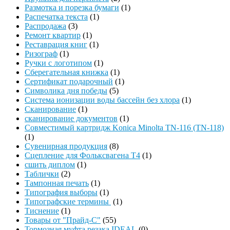
Размотка и порезка бумаги
(1)
Распечатка текста
(1)
Распродажа
(3)
Ремонт квартир
(1)
Реставрация книг
(1)
Ризограф
(1)
Ручки с логотипом
(1)
Сберегательная книжка
(1)
Сертификат подарочный
(1)
Символика дня победы
(5)
Система ионизации воды бассейн без хлора
(1)
Сканирование
(1)
сканирование документов
(1)
Совместимый картридж Konica Minolta TN-116 (TN-118)
(1)
Сувенирная продукция
(8)
Сцепление для Фольксвагена Т4
(1)
сшить диплом
(1)
Таблички
(2)
Тампонная печать
(1)
Типография выборы
(1)
Типографские термины
(1)
Тиснение
(1)
Товары от "Прайд-С"
(55)
Тормозная муфта резака IDEAL
(0)