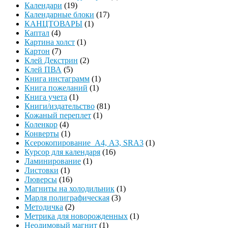
Календари
(19)
Календарные блоки
(17)
КАНЦТОВАРЫ
(1)
Каптал
(4)
Картина холст
(1)
Картон
(7)
Клей Декстрин
(2)
Клей ПВА
(5)
Книга инстаграмм
(1)
Книга пожеланий
(1)
Книга учета
(1)
Книги/издательство
(81)
Кожаный переплет
(1)
Коленкор
(4)
Конверты
(1)
Ксерокопирование А4, А3, SRA3
(1)
Курсор для календаря
(16)
Ламинирование
(1)
Листовки
(1)
Люверсы
(16)
Магниты на холодильник
(1)
Марля полиграфическая
(3)
Методичка
(2)
Метрика для новорожденных
(1)
Неодимовый магнит
(1)