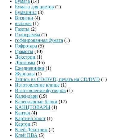
Бумага
(14)
Бумага для цветов
(1)
Бумвинил
(3)
Визитки
(4)
выборы
(1)
Газеты
(2)
Голограмма
(1)
гофрированная бумага
(1)
Гофротара
(5)
Грамоты
(10)
Декстрин
(1)
Дипломы
(15)
Ежедневники
(1)
Журналы
(1)
Запись на CD/DVD, печать на CD/DVD
(1)
Изготовление клише
(1)
Изготовление футляров
(1)
Календари
(19)
Календарные блоки
(17)
КАНЦТОВАРЫ
(1)
Каптал
(4)
Картина холст
(1)
Картон
(7)
Клей Декстрин
(2)
Клей ПВА
(5)