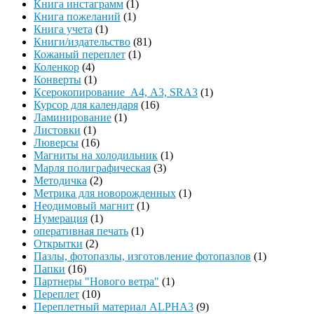
Книга инстаграмм
(1)
Книга пожеланий
(1)
Книга учета
(1)
Книги/издательство
(81)
Кожаный переплет
(1)
Коленкор
(4)
Конверты
(1)
Ксерокопирование А4, А3, SRA3
(1)
Курсор для календаря
(16)
Ламинирование
(1)
Листовки
(1)
Люверсы
(16)
Магниты на холодильник
(1)
Марля полиграфическая
(3)
Методичка
(2)
Метрика для новорожденных
(1)
Неодимовый магнит
(1)
Нумерация
(1)
оперативная печать
(1)
Открытки
(2)
Пазлы, фотопазлы, изготовление фотопазлов
(1)
Папки
(16)
Партнеры "Нового ветра"
(1)
Переплет
(10)
Переплетный материал ALPHA3
(9)