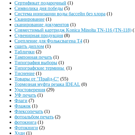
Сертификат подарочный
(1)
Символика дня победы
(5)
Система ионизации воды бассейн без хлора
(1)
Сканирование
(1)
сканирование документов
(1)
Совместимый картридж Konica Minolta TN-116 (TN-118)
(
Сувенирная продукция
(8)
Сцепление для Фольксвагена Т4
(1)
сшить диплом
(1)
Таблички
(2)
Тампонная печать
(1)
Типография выборы
(1)
Типографские термины
(1)
Тиснение
(1)
Товары от "Прайд-С"
(55)
Тормозная муфта резака IDEAL
(0)
Удостоверения
(29)
УФ печать
(1)
Флаги
(7)
Флажок
(1)
Флексопечать
(1)
фотоальбом печать
(2)
фотокнига
(1)
Фотокниги
(2)
Худи
(1)