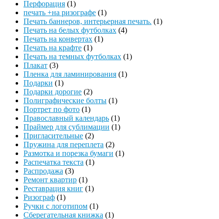
Перфорация
(1)
печать +на ризографе
(1)
Печать баннеров, интерьерная печать.
(1)
Печать на белых футболках
(4)
Печать на конвертах
(1)
Печать на крафте
(1)
Печать на темных футболках
(1)
Плакат
(3)
Пленка для ламинирования
(1)
Подарки
(1)
Подарки дорогие
(2)
Полиграфические болты
(1)
Портрет по фото
(1)
Православный календарь
(1)
Праймер для сублимации
(1)
Пригласительные
(2)
Пружина для переплета
(2)
Размотка и порезка бумаги
(1)
Распечатка текста
(1)
Распродажа
(3)
Ремонт квартир
(1)
Реставрация книг
(1)
Ризограф
(1)
Ручки с логотипом
(1)
Сберегательная книжка
(1)