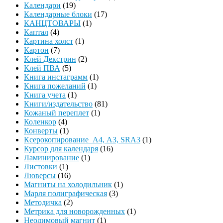
Календари
(19)
Календарные блоки
(17)
КАНЦТОВАРЫ
(1)
Каптал
(4)
Картина холст
(1)
Картон
(7)
Клей Декстрин
(2)
Клей ПВА
(5)
Книга инстаграмм
(1)
Книга пожеланий
(1)
Книга учета
(1)
Книги/издательство
(81)
Кожаный переплет
(1)
Коленкор
(4)
Конверты
(1)
Ксерокопирование А4, А3, SRA3
(1)
Курсор для календаря
(16)
Ламинирование
(1)
Листовки
(1)
Люверсы
(16)
Магниты на холодильник
(1)
Марля полиграфическая
(3)
Методичка
(2)
Метрика для новорожденных
(1)
Неодимовый магнит
(1)