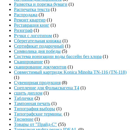
Размотка и порезка бумаги
(1)
Распечатка текста
(1)
Распродажа
(3)
Ремонт квартир
(1)
Реставрация книг
(1)
Ризограф
(1)
Ручки с логотипом
(1)
Сберегательная книжка
(1)
Сертификат подарочный
(1)
Символика дня победы
(5)
Система ионизации воды бассейн без хлора
(1)
Сканирование
(1)
сканирование документов
(1)
Совместимый картридж Konica Minolta TN-116 (TN-118)
(1)
Сувенирная продукция
(8)
Сцепление для Фольксвагена Т4
(1)
сшить диплом
(1)
Таблички
(2)
Тампонная печать
(1)
Типография выборы
(1)
Типографские термины
(1)
Тиснение
(1)
Товары от "Прайд-С"
(55)
Тормозная муфта резака IDEAL
(0)