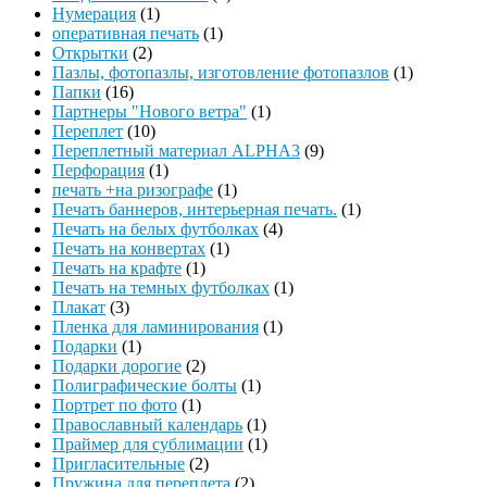
Нумерация
(1)
оперативная печать
(1)
Открытки
(2)
Пазлы, фотопазлы, изготовление фотопазлов
(1)
Папки
(16)
Партнеры "Нового ветра"
(1)
Переплет
(10)
Переплетный материал ALPHA3
(9)
Перфорация
(1)
печать +на ризографе
(1)
Печать баннеров, интерьерная печать.
(1)
Печать на белых футболках
(4)
Печать на конвертах
(1)
Печать на крафте
(1)
Печать на темных футболках
(1)
Плакат
(3)
Пленка для ламинирования
(1)
Подарки
(1)
Подарки дорогие
(2)
Полиграфические болты
(1)
Портрет по фото
(1)
Православный календарь
(1)
Праймер для сублимации
(1)
Пригласительные
(2)
Пружина для переплета
(2)