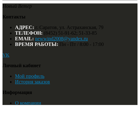
Новый Ветер
Контакты
АДРЕС:
г. Саратов, ул. Астраханская, 79
ТЕЛЕФОН:
(8452) 51-91-62; 51-33-85
EMAIL:
newwind2008@yandex.ru
ВРЕМЯ РАБОТЫ:
Пн - Пт / 8:00 - 17:00
VK
Личный кабинет
Мой профиль
История заказов
Информация
О компании
Мы на карте
Найти:
© Новый Ветер. 2018
Список желаний