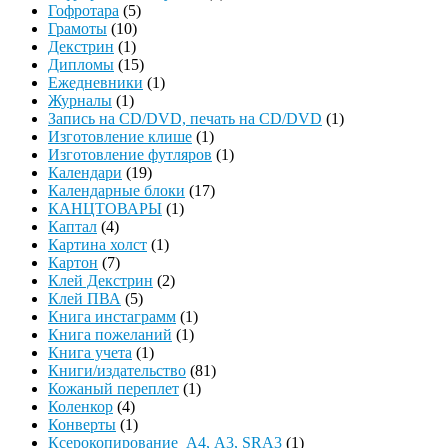
Гофротара
(5)
Грамоты
(10)
Декстрин
(1)
Дипломы
(15)
Ежедневники
(1)
Журналы
(1)
Запись на CD/DVD, печать на CD/DVD
(1)
Изготовление клише
(1)
Изготовление футляров
(1)
Календари
(19)
Календарные блоки
(17)
КАНЦТОВАРЫ
(1)
Каптал
(4)
Картина холст
(1)
Картон
(7)
Клей Декстрин
(2)
Клей ПВА
(5)
Книга инстаграмм
(1)
Книга пожеланий
(1)
Книга учета
(1)
Книги/издательство
(81)
Кожаный переплет
(1)
Коленкор
(4)
Конверты
(1)
Ксерокопирование А4, А3, SRA3
(1)