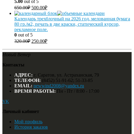
5.00
out of 5
650.00
₽
500.00
₽
Календарь трехблочный на 2026 год, мелованная бумага
80 гр./м2, печать в две краски, статический курсор,
рекламное поле.
0
out of 5
320.00
₽
250.00
₽
Новый Ветер
Контакты
АДРЕС:
г. Саратов, ул. Астраханская, 79
ТЕЛЕФОН:
(8452) 51-91-62; 51-33-85
EMAIL:
newwind2008@yandex.ru
ВРЕМЯ РАБОТЫ:
Пн - Пт / 8:00 - 17:00
VK
Личный кабинет
Мой профиль
История заказов