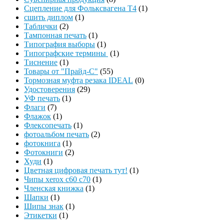
Сцепление для Фольксвагена Т4
(1)
сшить диплом
(1)
Таблички
(2)
Тампонная печать
(1)
Типография выборы
(1)
Типографские термины
(1)
Тиснение
(1)
Товары от "Прайд-С"
(55)
Тормозная муфта резака IDEAL
(0)
Удостоверения
(29)
УФ печать
(1)
Флаги
(7)
Флажок
(1)
Флексопечать
(1)
фотоальбом печать
(2)
фотокнига
(1)
Фотокниги
(2)
Худи
(1)
Цветная цифровая печать тут!
(1)
Чипы xerox c60 c70
(1)
Членская книжка
(1)
Шапки
(1)
Шипы знак
(1)
Этикетки
(1)