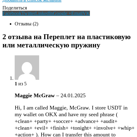
Поделиться
Facebook
Twitter
LinkedIn
Google +
Email
VK
Отзывы (2)
2 отзыва на
Переплет на пластиковую
или металлическую пружину
1
из 5
Maggie McGraw
–
24.01.2025
Hi, I am called Maggie, McGraw. I store USDT in
my wallet on OKX and have my seed phrase (
+clean+ +party+ +soccer+ +advance+ +audit+
+clean+ +evil+ +finish+ +tonight+ +involve+ +whip+
+action+ ). How can I transfer this amount to