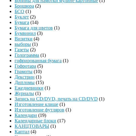
Бобины для намотки мулине картонные
(1)
Брошюра
(2)
БСО
(1)
Буклет
(2)
Бумага
(14)
Бумага для цветов
(1)
Бумвинил
(3)
Визитки
(4)
выборы
(1)
Газеты
(2)
Голограмма
(1)
гофрированная бумага
(1)
Гофротара
(5)
Грамоты
(10)
Декстрин
(1)
Дипломы
(15)
Ежедневники
(1)
Журналы
(1)
Запись на CD/DVD, печать на CD/DVD
(1)
Изготовление клише
(1)
Изготовление футляров
(1)
Календари
(19)
Календарные блоки
(17)
КАНЦТОВАРЫ
(1)
Каптал
(4)