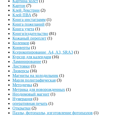
Картина холст
(1)
Картон
(7)
Клей Декстрин
(2)
Клей ПВА
(5)
Книга инстаграмм
(1)
Книга пожеланий
(1)
Книга учета
(1)
Книги/издательство
(81)
Кожаный переплет
(1)
Коленкор
(4)
Конверты
(1)
Ксерокопирование А4, А3, SRA3
(1)
Курсор для календаря
(16)
Ламинирование
(1)
Листовки
(1)
Люверсы
(16)
Магниты на холодильник
(1)
Марля полиграфическая
(3)
Методичка
(2)
Метрика для новорожденных
(1)
Неодимовый магнит
(1)
Нумерация
(1)
оперативная печать
(1)
Открытки
(2)
Пазлы, фотопазлы, изготовление фотопазлов
(1)