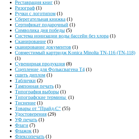
Реставрация книг
(1)
Ризограф
(1)
Ручки с логотипом
(1)
Сберегательная книжка
(1)
Сертификат подарочный
(1)
Символика дня победы
(5)
Система ионизации воды бассейн без хлора
(1)
Сканирование
(1)
сканирование документов
(1)
Совместимый картридж Konica Minolta TN-116 (TN-118)
(1)
Сувенирная продукция
(8)
Сцепление для Фольксвагена Т4
(1)
сшить диплом
(1)
Таблички
(2)
Тампонная печать
(1)
Типография выборы
(1)
Типографские термины
(1)
Тиснение
(1)
Товары от "Прайд-С"
(55)
Удостоверения
(29)
УФ печать
(1)
Флаги
(7)
Флажок
(1)
Флексопечать
(1)