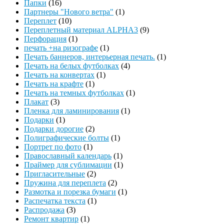
Папки
(16)
Партнеры "Нового ветра"
(1)
Переплет
(10)
Переплетный материал ALPHA3
(9)
Перфорация
(1)
печать +на ризографе
(1)
Печать баннеров, интерьерная печать.
(1)
Печать на белых футболках
(4)
Печать на конвертах
(1)
Печать на крафте
(1)
Печать на темных футболках
(1)
Плакат
(3)
Пленка для ламинирования
(1)
Подарки
(1)
Подарки дорогие
(2)
Полиграфические болты
(1)
Портрет по фото
(1)
Православный календарь
(1)
Праймер для сублимации
(1)
Пригласительные
(2)
Пружина для переплета
(2)
Размотка и порезка бумаги
(1)
Распечатка текста
(1)
Распродажа
(3)
Ремонт квартир
(1)