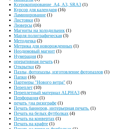
Ксерокопирование А4, А3, SRA3
(1)
Курсор для календаря
(16)
Ламинирование
(1)
Листовки
(1)
Люверсы
(16)
Магниты на холодильник
(1)
Марля полиграфическая
(3)
Методичка
(2)
Метрика для новорожденных
(1)
Неодимовый магнит
(1)
Нумерация
(1)
оперативная печать
(1)
Открытки
(2)
Пазлы, фотопазлы, изготовление фотопазлов
(1)
Папки
(16)
Партнеры "Нового ветра"
(1)
Переплет
(10)
Переплетный материал ALPHA3
(9)
Перфорация
(1)
печать +на ризографе
(1)
Печать баннеров, интерьерная печать.
(1)
Печать на белых футболках
(4)
Печать на конвертах
(1)
Печать на крафте
(1)
Печать на темных футболках
(1)