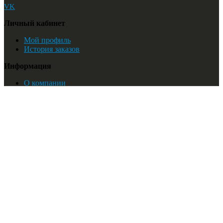
VK
Личный кабинет
Мой профиль
История заказов
Информация
О компании
Мы на карте
Найти:
© Новый Ветер. 2018
Список желаний
Мой профиль
Корзина
Контакты
О нас
Принимаемые форматы файлов
Интернет магазин
Войти
Регистрация