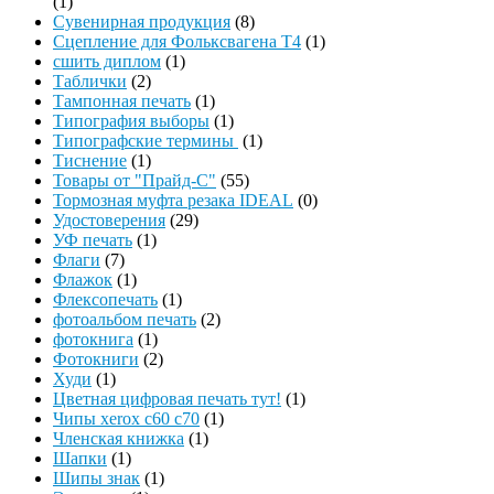
(1)
Сувенирная продукция
(8)
Сцепление для Фольксвагена Т4
(1)
сшить диплом
(1)
Таблички
(2)
Тампонная печать
(1)
Типография выборы
(1)
Типографские термины
(1)
Тиснение
(1)
Товары от "Прайд-С"
(55)
Тормозная муфта резака IDEAL
(0)
Удостоверения
(29)
УФ печать
(1)
Флаги
(7)
Флажок
(1)
Флексопечать
(1)
фотоальбом печать
(2)
фотокнига
(1)
Фотокниги
(2)
Худи
(1)
Цветная цифровая печать тут!
(1)
Чипы xerox c60 c70
(1)
Членская книжка
(1)
Шапки
(1)
Шипы знак
(1)