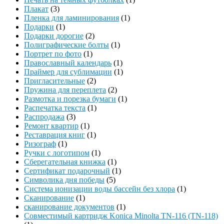
Плакат
(3)
Пленка для ламинирования
(1)
Подарки
(1)
Подарки дорогие
(2)
Полиграфические болты
(1)
Портрет по фото
(1)
Православный календарь
(1)
Праймер для сублимации
(1)
Пригласительные
(2)
Пружина для переплета
(2)
Размотка и порезка бумаги
(1)
Распечатка текста
(1)
Распродажа
(3)
Ремонт квартир
(1)
Реставрация книг
(1)
Ризограф
(1)
Ручки с логотипом
(1)
Сберегательная книжка
(1)
Сертификат подарочный
(1)
Символика дня победы
(5)
Система ионизации воды бассейн без хлора
(1)
Сканирование
(1)
сканирование документов
(1)
Совместимый картридж Konica Minolta TN-116 (TN-118)