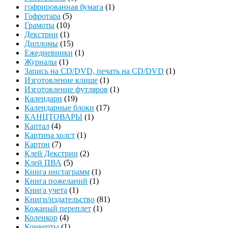
гофрированная бумага
(1)
Гофротара
(5)
Грамоты
(10)
Декстрин
(1)
Дипломы
(15)
Ежедневники
(1)
Журналы
(1)
Запись на CD/DVD, печать на CD/DVD
(1)
Изготовление клише
(1)
Изготовление футляров
(1)
Календари
(19)
Календарные блоки
(17)
КАНЦТОВАРЫ
(1)
Каптал
(4)
Картина холст
(1)
Картон
(7)
Клей Декстрин
(2)
Клей ПВА
(5)
Книга инстаграмм
(1)
Книга пожеланий
(1)
Книга учета
(1)
Книги/издательство
(81)
Кожаный переплет
(1)
Коленкор
(4)
Конверты
(1)