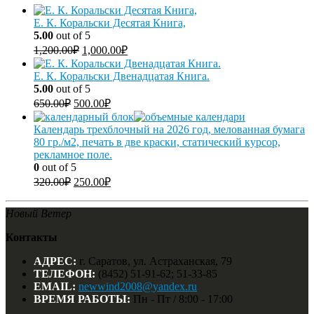
Е. К. Коральски Десятая Книга,
5.00
out of 5
1,200.00
₽
1,000.00
₽
Е. К. Коральски Двенадцатая Книга.
5.00
out of 5
650.00
₽
500.00
₽
Календарь трехблочный на 2026 год, мелованная бумага
80 гр./м2, печать в две краски, статический курсор,
рекламное поле.
0
out of 5
320.00
₽
250.00
₽
Новый Ветер
Контакты
АДРЕС:
г. Саратов, ул. Астраханская, 79
ТЕЛЕФОН:
(8452) 51-91-62; 51-33-85
EMAIL:
newwind2008@yandex.ru
ВРЕМЯ РАБОТЫ:
Пн - Пт / 8:00 - 17:00